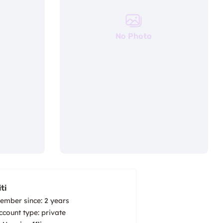
No Photo
iti
ember since: 2 years
account type: private