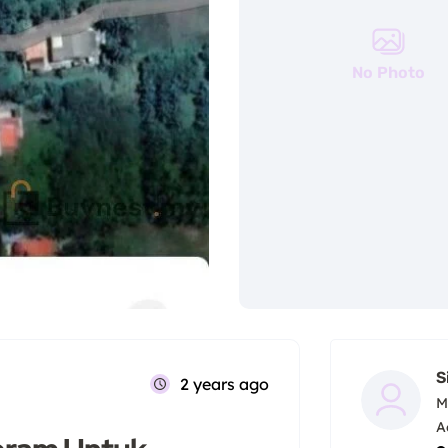
No Photo
S
2 years ago
M