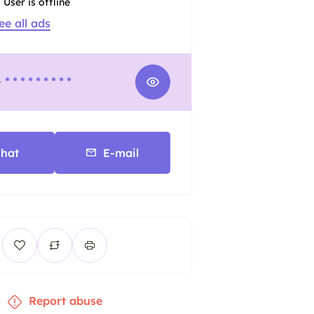
User is offline
ee all ads
-
* * * * * * * * *
hat
E-mail
Report abuse