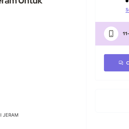
eram Untuk
S
11
C
I JERAM