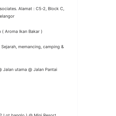
ociates. Alamat : C5-2, Block C,
elangor
n ( Aroma Ikan Bakar )
( Sejarah, memancing, camping &
 @ Jalan utama @ Jalan Pantai
 Lot banglo ) @ Mini Resort