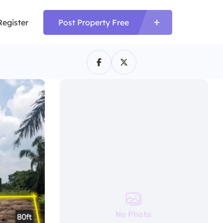
Register
Post Property Free
No Photo